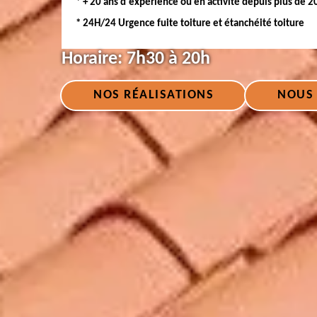
* + 20 ans d'expérience ou en activité depuis plus de 2
* 24H/24 Urgence fuite toiture et étanchéité toiture
Horaire:
7h30 à 20h
NOS RÉALISATIONS
NOUS