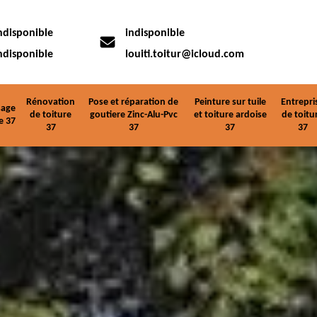
ndisponible
indisponible
ndisponible
louiti.toitur@icloud.com
Rénovation
Pose et réparation de
Peinture sur tuile
Entrepri
age
de toiture
goutiere Zinc-Alu-Pvc
et toiture ardoise
de toitu
e 37
37
37
37
37