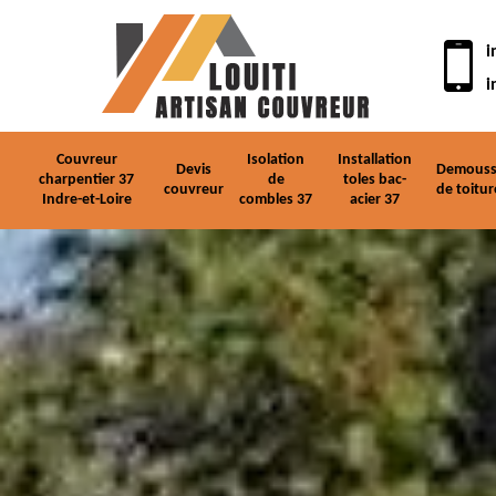
i
i
Couvreur
Isolation
Installation
Devis
Demouss
charpentier 37
de
toles bac-
couvreur
de toitur
Indre-et-Loire
combles 37
acier 37