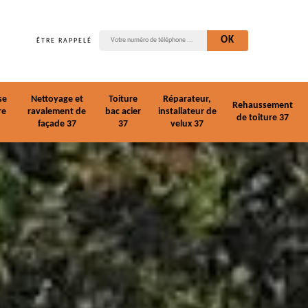
ÊTRE RAPPELÉ
se
Nettoyage et
Toiture
Réparateur,
Rehaussement
re
ravalement de
bac acier
installateur de
de toiture 37
façade 37
37
velux 37