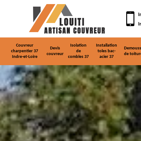
i
i
Couvreur
Isolation
Installation
Devis
Demouss
charpentier 37
de
toles bac-
couvreur
de toitur
Indre-et-Loire
combles 37
acier 37