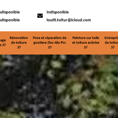
ndisponible
indisponible
ndisponible
louiti.toitur@icloud.com
Rénovation
Pose et réparation de
Peinture sur tuile
Entrepri
age
de toiture
goutiere Zinc-Alu-Pvc
et toiture ardoise
de toitu
e 37
37
37
37
37