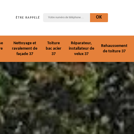
ÊTRE RAPPELÉ
se
Nettoyage et
Toiture
Réparateur,
Rehaussement
re
ravalement de
bac acier
installateur de
de toiture 37
façade 37
37
velux 37