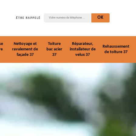
ÊTRE RAPPELÉ
se
Nettoyage et
Toiture
Réparateur,
Rehaussement
re
ravalement de
bac acier
installateur de
de toiture 37
façade 37
37
velux 37