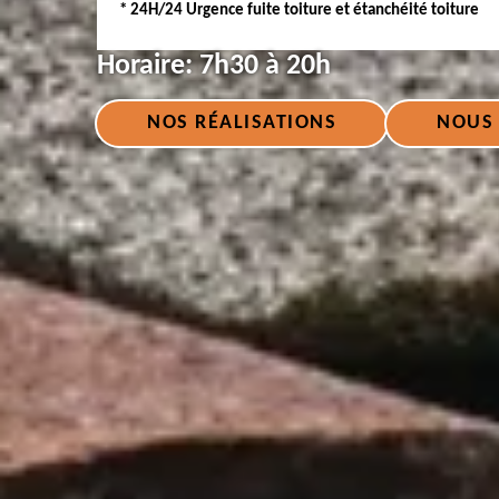
* 24H/24 Urgence fuite toiture et étanchéité toiture
Horaire:
7h30 à 20h
NOS RÉALISATIONS
NOUS