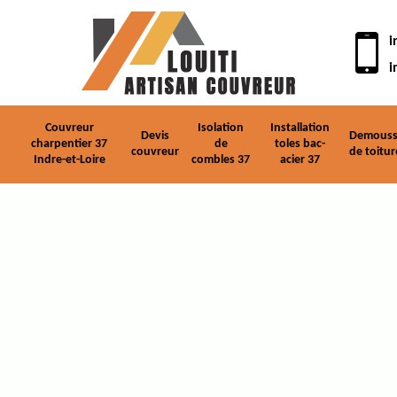
i
i
Couvreur
Isolation
Installation
Devis
Demouss
charpentier 37
de
toles bac-
couvreur
de toitur
Indre-et-Loire
combles 37
acier 37