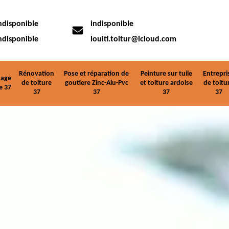
ndisponible
indisponible
ndisponible
louiti.toitur@icloud.com
Rénovation
Pose et réparation de
Peinture sur tuile
Entrepri
age
de toiture
goutiere Zinc-Alu-Pvc
et toiture ardoise
de toitu
e 37
37
37
37
37