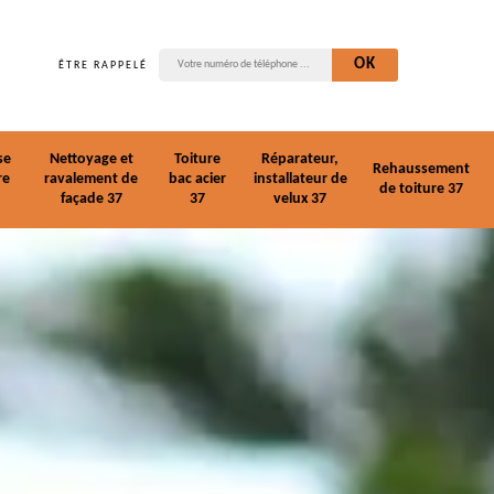
ÊTRE RAPPELÉ
se
Nettoyage et
Toiture
Réparateur,
Rehaussement
re
ravalement de
bac acier
installateur de
de toiture 37
façade 37
37
velux 37