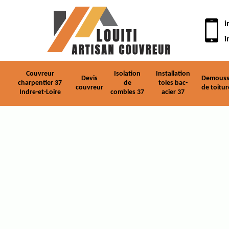
i
i
Couvreur
Isolation
Installation
Devis
Demouss
charpentier 37
de
toles bac-
couvreur
de toitur
Indre-et-Loire
combles 37
acier 37