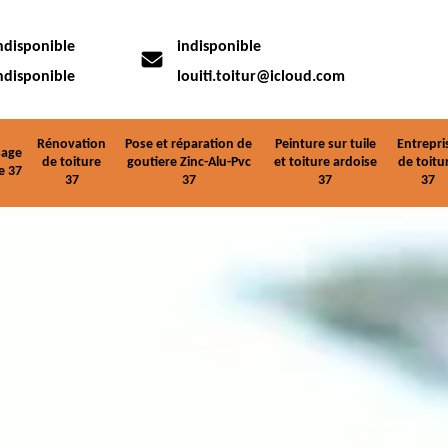
ndisponible
indisponible
ndisponible
louiti.toitur@icloud.com
Rénovation
Pose et réparation de
Peinture sur tuile
Entrepri
age
de toiture
goutiere Zinc-Alu-Pvc
et toiture ardoise
de toitu
e 37
37
37
37
37