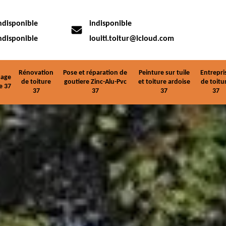
ndisponible
indisponible
ndisponible
louiti.toitur@icloud.com
Rénovation
Pose et réparation de
Peinture sur tuile
Entrepri
age
de toiture
goutiere Zinc-Alu-Pvc
et toiture ardoise
de toitu
e 37
37
37
37
37