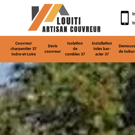
i
i
Couvreur
Isolation
Installation
Devis
Demouss
charpentier 37
de
toles bac-
couvreur
de toitur
Indre-et-Loire
combles 37
acier 37