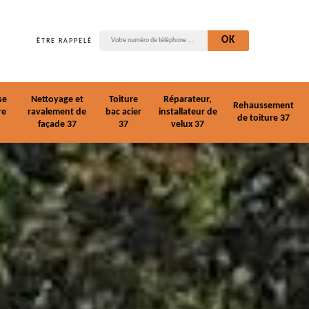
ÊTRE RAPPELÉ
se
Nettoyage et
Toiture
Réparateur,
Rehaussement
re
ravalement de
bac acier
installateur de
de toiture 37
façade 37
37
velux 37