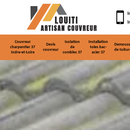
i
i
Couvreur
Isolation
Installation
Devis
Demouss
charpentier 37
de
toles bac-
couvreur
de toitur
Indre-et-Loire
combles 37
acier 37