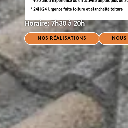
* + 20 ans d'expérience ou en activité depuis plus de 2
* 24H/24 Urgence fuite toiture et étanchéité toiture
Horaire:
7h30 à 20h
NOS RÉALISATIONS
NOUS