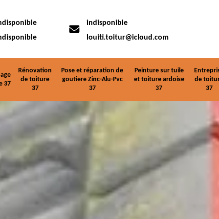
ndisponible
indisponible
ndisponible
louiti.toitur@icloud.com
Rénovation
Pose et réparation de
Peinture sur tuile
Entrepri
age
de toiture
goutiere Zinc-Alu-Pvc
et toiture ardoise
de toitu
e 37
37
37
37
37