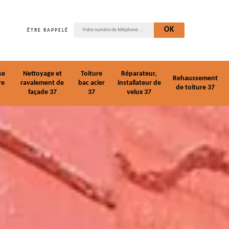
ÊTRE RAPPELÉ
se
Nettoyage et
Toiture
Réparateur,
Rehaussement
re
ravalement de
bac acier
installateur de
de toiture 37
façade 37
37
velux 37