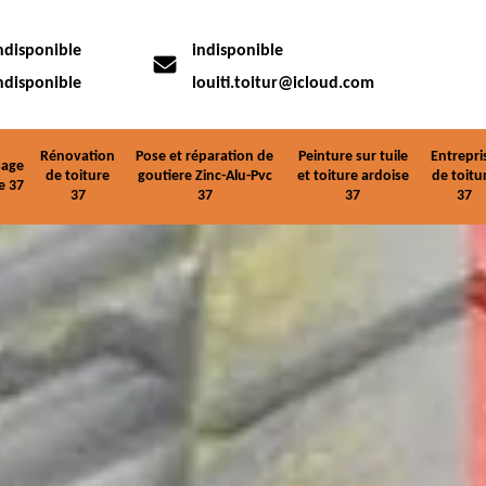
ndisponible
indisponible
ndisponible
louiti.toitur@icloud.com
Rénovation
Pose et réparation de
Peinture sur tuile
Entrepri
age
de toiture
goutiere Zinc-Alu-Pvc
et toiture ardoise
de toitu
e 37
37
37
37
37