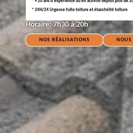
* + 20 ans d'expérience ou en activité depuis plus de 2
* 24H/24 Urgence fuite toiture et étanchéité toiture
Horaire:
7h30 à 20h
NOS RÉALISATIONS
NOUS