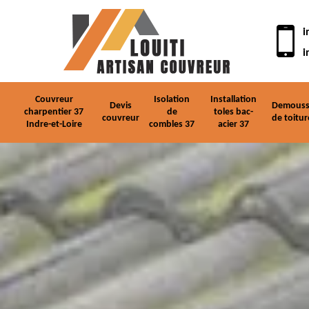
i
i
Couvreur
Isolation
Installation
Devis
Demouss
charpentier 37
de
toles bac-
couvreur
de toitur
Indre-et-Loire
combles 37
acier 37