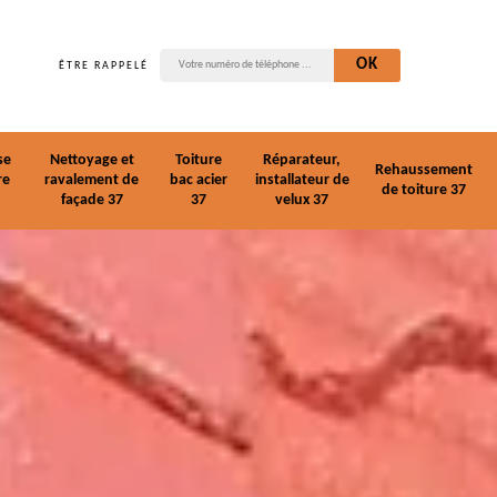
ÊTRE RAPPELÉ
se
Nettoyage et
Toiture
Réparateur,
Rehaussement
re
ravalement de
bac acier
installateur de
de toiture 37
façade 37
37
velux 37