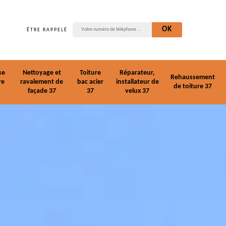
ÊTRE RAPPELÉ
se
Nettoyage et
Toiture
Réparateur,
Rehaussement
re
ravalement de
bac acier
installateur de
de toiture 37
façade 37
37
velux 37