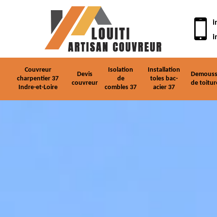
i
i
Couvreur
Isolation
Installation
Devis
Demouss
charpentier 37
de
toles bac-
couvreur
de toitur
Indre-et-Loire
combles 37
acier 37