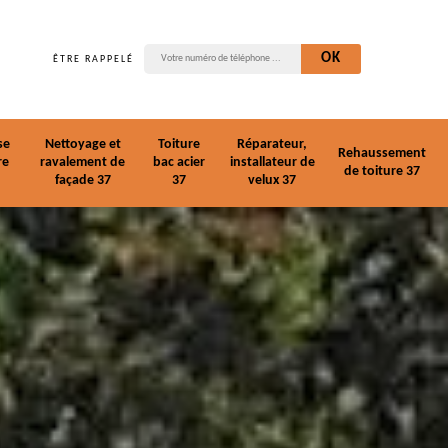
ÊTRE RAPPELÉ
se
Nettoyage et
Toiture
Réparateur,
Rehaussement
re
ravalement de
bac acier
installateur de
de toiture 37
façade 37
37
velux 37