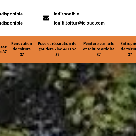
ndisponible
indisponible
ndisponible
louiti.toitur@icloud.com
Rénovation
Pose et réparation de
Peinture sur tuile
Entrepri
age
de toiture
goutiere Zinc-Alu-Pvc
et toiture ardoise
de toitu
e 37
37
37
37
37