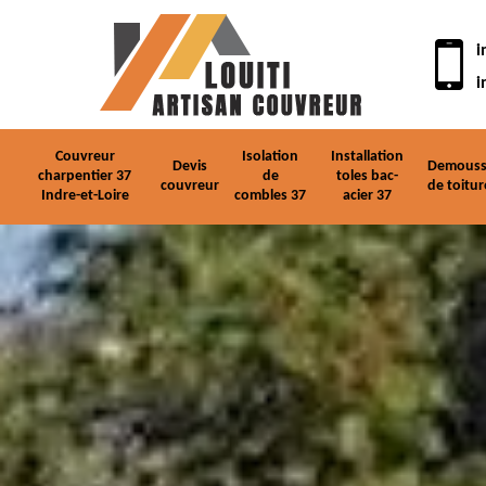
i
i
Couvreur
Isolation
Installation
Devis
Demouss
charpentier 37
de
toles bac-
couvreur
de toitur
Indre-et-Loire
combles 37
acier 37