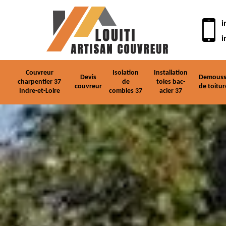
i
i
Couvreur
Isolation
Installation
Devis
Demouss
charpentier 37
de
toles bac-
couvreur
de toitur
Indre-et-Loire
combles 37
acier 37