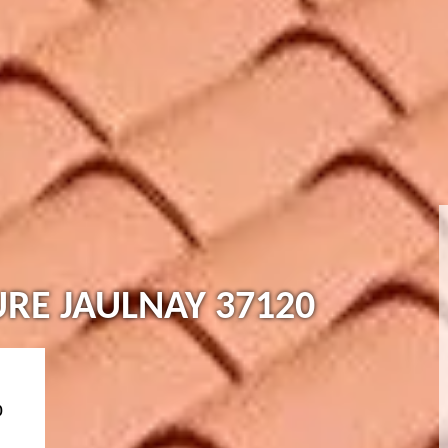
URE JAULNAY 37120
0