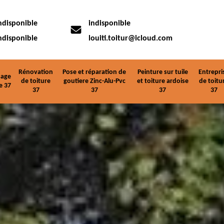
ndisponible
indisponible
ndisponible
louiti.toitur@icloud.com
Rénovation
Pose et réparation de
Peinture sur tuile
Entrepri
age
de toiture
goutiere Zinc-Alu-Pvc
et toiture ardoise
de toitu
e 37
37
37
37
37