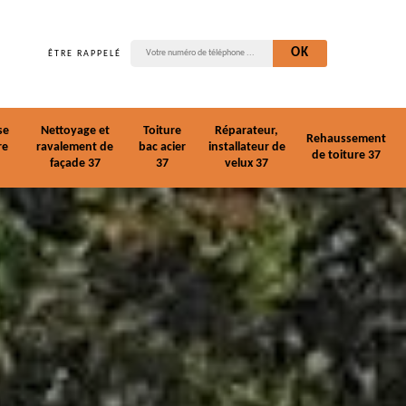
ÊTRE RAPPELÉ
se
Nettoyage et
Toiture
Réparateur,
Rehaussement
re
ravalement de
bac acier
installateur de
de toiture 37
façade 37
37
velux 37