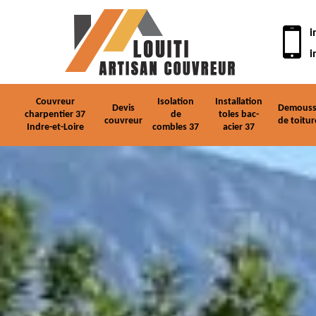
i
i
Couvreur
Isolation
Installation
Devis
Demouss
charpentier 37
de
toles bac-
couvreur
de toitur
Indre-et-Loire
combles 37
acier 37