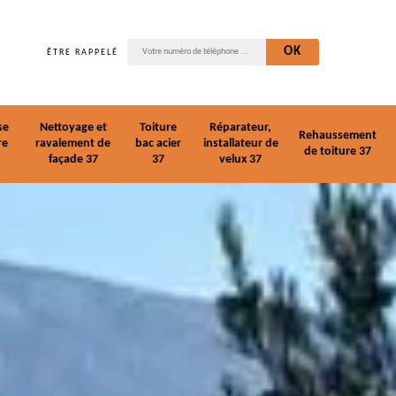
ÊTRE RAPPELÉ
se
Nettoyage et
Toiture
Réparateur,
Rehaussement
re
ravalement de
bac acier
installateur de
de toiture 37
façade 37
37
velux 37