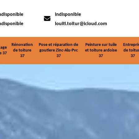
ndisponible
indisponible
ndisponible
louiti.toitur@icloud.com
Rénovation
Pose et réparation de
Peinture sur tuile
Entrepri
age
de toiture
goutiere Zinc-Alu-Pvc
et toiture ardoise
de toitu
e 37
37
37
37
37