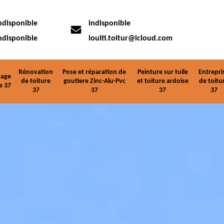
ndisponible
indisponible
ndisponible
louiti.toitur@icloud.com
Rénovation
Pose et réparation de
Peinture sur tuile
Entrepri
age
de toiture
goutiere Zinc-Alu-Pvc
et toiture ardoise
de toitu
e 37
37
37
37
37