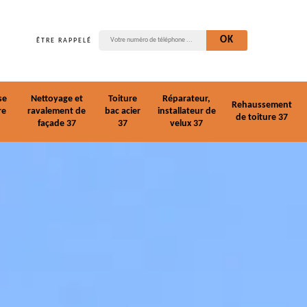
ÊTRE RAPPELÉ
se
Nettoyage et
Toiture
Réparateur,
Rehaussement
re
ravalement de
bac acier
installateur de
de toiture 37
façade 37
37
velux 37