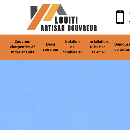
i
i
Couvreur
Isolation
Installation
Devis
Demouss
charpentier 37
de
toles bac-
couvreur
de toitur
Indre-et-Loire
combles 37
acier 37