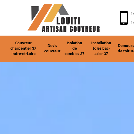
i
i
Couvreur
Isolation
Installation
Devis
Demouss
charpentier 37
de
toles bac-
couvreur
de toitur
Indre-et-Loire
combles 37
acier 37