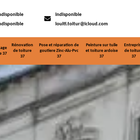
ndisponible
indisponible
ndisponible
louiti.toitur@icloud.com
Rénovation
Pose et réparation de
Peinture sur tuile
Entrepri
age
de toiture
goutiere Zinc-Alu-Pvc
et toiture ardoise
de toitu
e 37
37
37
37
37