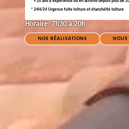
* + 20 ans d'expérience ou en activité depuis plus de 2
* 24H/24 Urgence fuite toiture et étanchéité toiture
Horaire:
7h30 à 20h
NOS RÉALISATIONS
NOUS