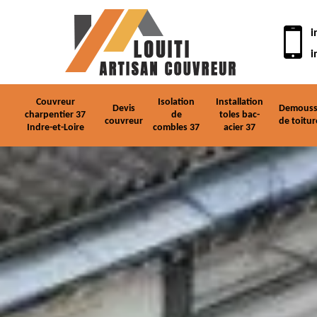
i
i
Couvreur
Isolation
Installation
Devis
Demouss
charpentier 37
de
toles bac-
couvreur
de toitur
Indre-et-Loire
combles 37
acier 37