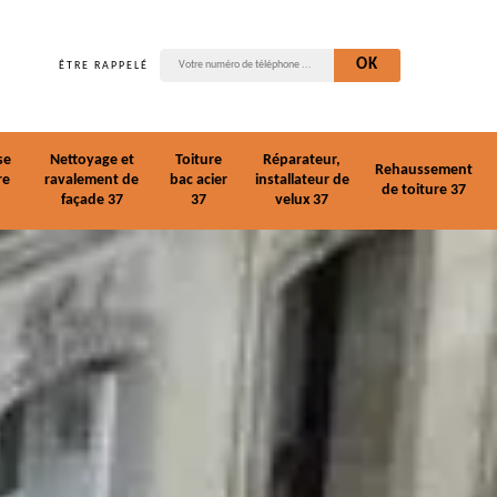
ÊTRE RAPPELÉ
se
Nettoyage et
Toiture
Réparateur,
Rehaussement
re
ravalement de
bac acier
installateur de
de toiture 37
façade 37
37
velux 37